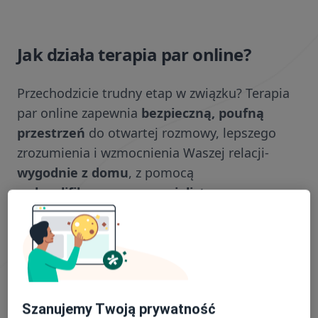
Jak działa terapia par online?
Przechodzicie trudny etap w związku? Terapia
par online zapewnia
bezpieczną, poufną
przestrzeń
do otwartej rozmowy, lepszego
zrozumienia i wzmocnienia Waszej relacji-
wygodnie z domu
, z pomocą
wykwalifikowanego specjalisty
.
Najczęściej zadawane pytania o
terapię par online
Szanujemy Twoją prywatność