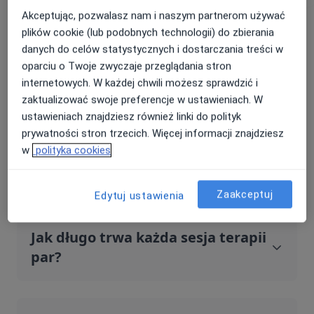
Kiedy warto rozważyć terapię
Akceptując, pozwalasz nam i naszym partnerom używać
par?
plików cookie (lub podobnych technologii) do zbierania
danych do celów statystycznych i dostarczania treści w
oparciu o Twoje zwyczaje przeglądania stron
internetowych. W każdej chwili możesz sprawdzić i
Czy terapia par jest skuteczna?
zaktualizować swoje preferencje w ustawieniach. W
ustawieniach znajdziesz również linki do polityk
prywatności stron trzecich. Więcej informacji znajdziesz
Ile sesji terapii par jest zazwyczaj
w
polityka cookies
potrzebnych?
Zaakceptuj
Edytuj ustawienia
Jak długo trwa każda sesja terapii
par?