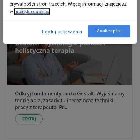
prywatności stron trzecich. Więcej informacji znajdziesz
w
polityka cookies
Zaakceptuj
Edytuj ustawienia
Gestalt: Psychologia postaci i
holistyczna terapia
Odkryj fundamenty nurtu Gestalt. Wyjaśniamy
teorię pola, zasady tu i teraz oraz techniki
pracy z terapeutą. Pr...
CZYTAJ