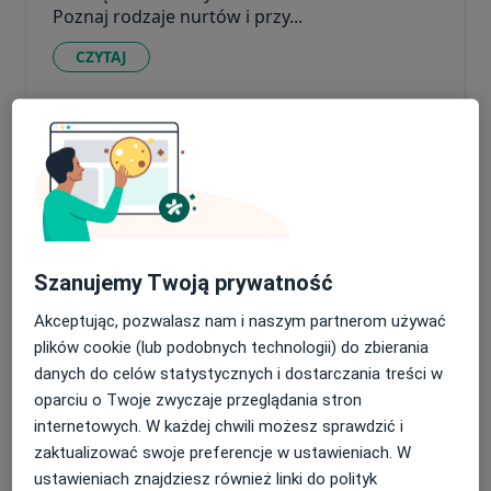
Poznaj rodzaje nurtów i przy...
CZYTAJ
Jak działa terapia poznawczo-
behawioralna? Efekty i techniki
Szanujemy Twoją prywatność
Akceptując, pozwalasz nam i naszym partnerom używać
plików cookie (lub podobnych technologii) do zbierania
danych do celów statystycznych i dostarczania treści w
Odkryj, jak terapia poznawczo-behawioralna
oparciu o Twoje zwyczaje przeglądania stron
zmienia myślenie i zachowanie. Poznaj
internetowych. W każdej chwili możesz sprawdzić i
techniki, model ABC i skutecz...
zaktualizować swoje preferencje w ustawieniach. W
ustawieniach znajdziesz również linki do polityk
CZYTAJ