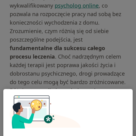
wykwalifikowany
psycholog online
, co
pozwala na rozpoczęcie pracy nad sobą bez
konieczności wychodzenia z domu.
Zrozumienie, czym różnią się od siebie
poszczególne podejścia, jest
fundamentalne dla sukcesu całego
procesu leczenia
. Choć nadrzędnym celem
każdej terapii jest poprawa jakości życia i
dobrostanu psychicznego, drogi prowadzące
do tego celu mogą być bardzo zróżnicowane.
Różnice te wynikają z odmiennych
fundamentów teoretycznych, na których
opierają się poszczególne szkoły, oraz z
różnego rozumienia przyczyn powstawania
problemów psychicznych. Wybór
odpowiedniej ścieżki pozwala na lepsze