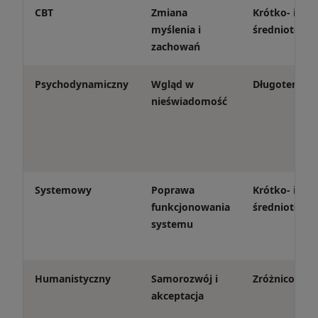
CBT
Zmiana
Krótko- i
myślenia i
średnioterm
zachowań
Psychodynamiczny
Wgląd w
Długotermin
nieświadomość
Systemowy
Poprawa
Krótko- i
funkcjonowania
średnioterm
systemu
Humanistyczny
Samorozwój i
Zróżnicowan
akceptacja