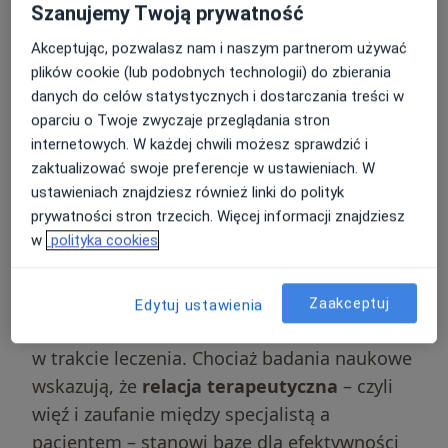
Szanujemy Twoją prywatność
dopasowanie technik pracy do indywidualnej
struktury osobowości pacjenta oraz specyfiki
Akceptując, pozwalasz nam i naszym partnerom używać
zgłaszanych przez niego objawów.
plików cookie (lub podobnych technologii) do zbierania
danych do celów statystycznych i dostarczania treści w
oparciu o Twoje zwyczaje przeglądania stron
Dlaczego wybór nurtu
internetowych. W każdej chwili możesz sprawdzić i
zaktualizować swoje preferencje w ustawieniach. W
psychoterapii ma
ustawieniach znajdziesz również linki do polityk
znaczenie?
prywatności stron trzecich. Więcej informacji znajdziesz
w
polityka cookies
Wybór odpowiedniego podejścia
terapeutycznego wpływa na komfort
Zaakceptuj
Edytuj ustawienia
pacjenta oraz dynamikę zmian zachodzących
w trakcie leczenia. Chociaż badania naukowe
wskazują, że
relacja terapeutyczna
– czyli
więź i zaufanie między specjalistą a
pacjentem – stanowi bazę dla efektywności