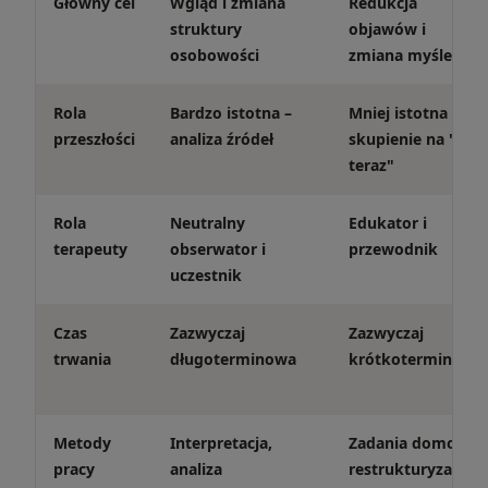
Główny cel
Wgląd i zmiana
Redukcja
struktury
objawów i
osobowości
zmiana myślenia
Rola
Bardzo istotna –
Mniej istotna –
przeszłości
analiza źródeł
skupienie na "tu i
teraz"
Rola
Neutralny
Edukator i
terapeuty
obserwator i
przewodnik
uczestnik
Czas
Zazwyczaj
Zazwyczaj
trwania
długoterminowa
krótkoterminowa
Metody
Interpretacja,
Zadania domowe,
pracy
analiza
restrukturyzacja