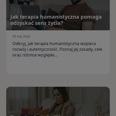
Jak terapia humanistyczna pomaga
odzyskać sens życia?
06 maj 2026
Odkryj, jak terapia humanistyczna wspiera
rozwój i autentyczność. Poznaj jej zasady, cele
oraz różnice względe...
Szukasz wsparcia z Rodzaje terapii?
Dobierz terapeutę
on
4.8
Google