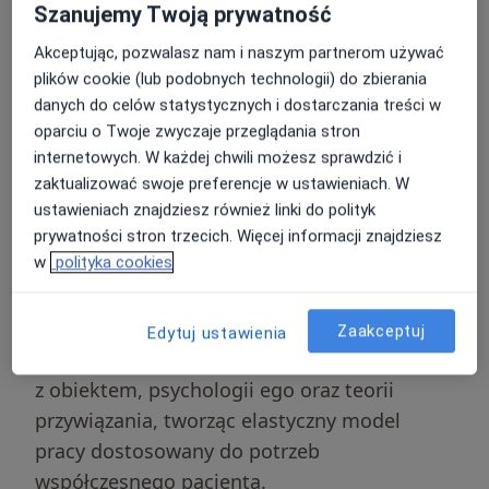
Szanujemy Twoją prywatność
Psychoterapia psychodynamiczna to
Akceptując, pozwalasz nam i naszym partnerom używać
plików cookie (lub podobnych technologii) do zbierania
podejście terapeutyczne, które
danych do celów statystycznych i dostarczania treści w
wyewoluowała z klasycznej
psychoanalizy
oparciu o Twoje zwyczaje przeglądania stron
sformułowanej przez Zygmunta Freuda. Choć
internetowych. W każdej chwili możesz sprawdzić i
współczesne modele znacznie różnią się od
zaktualizować swoje preferencje w ustawieniach. W
pierwotnych koncepcji z przełomu XIX i XX
ustawieniach znajdziesz również linki do polityk
wieku, zachowały one
podstawowe
prywatności stron trzecich. Więcej informacji znajdziesz
w
polityka cookies
założenie o istnieniu nieświadomości
.
Współczesny nurt psychodynamiczny,
realizowany najczęściej jako
psychoterapia
Zaakceptuj
Edytuj ustawienia
indywidualna
, integruje dorobek teorii relacji
z obiektem, psychologii ego oraz teorii
przywiązania, tworząc elastyczny model
pracy dostosowany do potrzeb
współczesnego pacjenta.