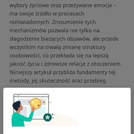
wybory życiowe oraz przeżywane emocje –
ma swoje źródło w procesach
nieświadomych. Zrozumienie tych
mechanizmów pozwala nie tylko na
złagodzenie bieżących objawów, ale przede
wszystkim na trwałą zmianę struktury
osobowości, co przekłada się na lepszą
jakość życia i zdrowsze relacje z otoczeniem.
Niniejszy artykuł przybliża fundamenty tej
metody, jej skuteczność oraz przebieg
procesu terapeutycznego.
Psychoterapia
psychodynamiczna –
definicja i korzenie