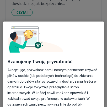
dowiedz się, jak bezpiecznie...
CZYTAJ
Czym jest przemoc psychiczna i
emocjonalna? Rodzaje, skutki i
formy wsparcia
Szanujemy Twoją prywatność
Akceptując, pozwalasz nam i naszym partnerom używać
plików cookie (lub podobnych technologii) do zbierania
danych do celów statystycznych i dostarczania treści w
Zrozumienie mechanizmów przemocy
oparciu o Twoje zwyczaje przeglądania stron
psychicznej to pierwszy krok do obrony.
internetowych. W każdej chwili możesz sprawdzić i
Sprawdź, czym charakteryzuje się rela...
zaktualizować swoje preferencje w ustawieniach. W
ustawieniach znajdziesz również linki do polityk
CZYTAJ