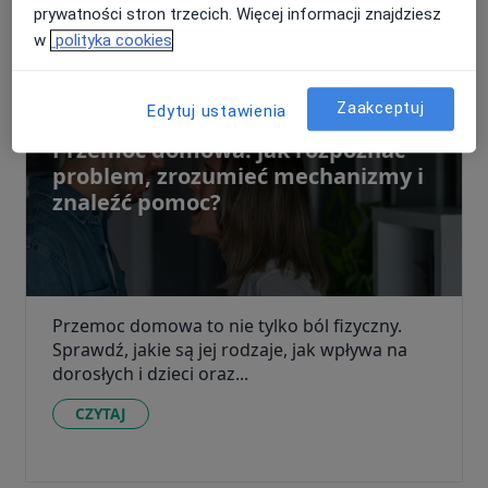
prywatności stron trzecich. Więcej informacji znajdziesz
w
polityka cookies
Zaakceptuj
Edytuj ustawienia
Przemoc domowa: jak rozpoznać
problem, zrozumieć mechanizmy i
znaleźć pomoc?
Przemoc domowa to nie tylko ból fizyczny.
Sprawdź, jakie są jej rodzaje, jak wpływa na
dorosłych i dzieci oraz...
CZYTAJ