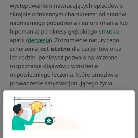
występowaniem nawracających epizodów o
skrajnie odmiennym charakterze: od stanów
nadmiernego pobudzenia i euforii (mania lub
hipomania) po okresy głębokiego
smutku
i
apatii (
depresja
). Zrozumienie natury tego
schorzenia jest
istotne
dla pacjentów oraz
ich rodzin, ponieważ pozwala na wczesne
rozpoznanie objawów i wdrożenie
odpowiedniego leczenia, które umożliwia
prowadzenie satysfakcjonującego życia
zawodowego i osobistego. Niniejszy artykuł
przedstawia kompleksowe spojzenie na
etiologię, diagnostykę oraz nowoczesne
metody terapeutyczne stosowane w walce z
tym zaburzeniem.