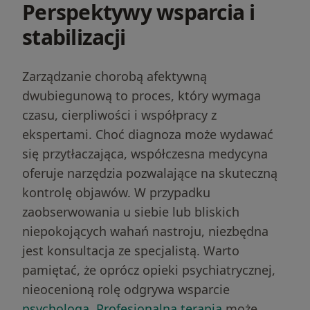
Perspektywy wsparcia i
stabilizacji
Zarządzanie chorobą afektywną
dwubiegunową to proces, który wymaga
czasu, cierpliwości i współpracy z
ekspertami. Choć diagnoza może wydawać
się przytłaczająca, współczesna medycyna
oferuje narzędzia pozwalające na skuteczną
kontrolę objawów. W przypadku
zaobserwowania u siebie lub bliskich
Szukasz wsparcia z Zaburzenia nastroju?
niepokojących wahań nastroju, niezbędna
jest konsultacja ze specjalistą. Warto
Dobierz terapeutę
pamiętać, że oprócz opieki psychiatrycznej,
nieocenioną rolę odgrywa wsparcie
on
4.8
Google
psychologa
.
Profesjonalna terapia
może