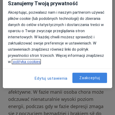
Szanujemy Twoją prywatność
Co to jest choroba
Akceptując, pozwalasz nam i naszym partnerom używać
afektywna
plików cookie (lub podobnych technologii) do zbierania
dwubiegunowa?
danych do celów statystycznych i dostarczania treści w
oparciu o Twoje zwyczaje przeglądania stron
internetowych. W każdej chwili możesz sprawdzić i
Choroba afektywna dwubiegunowa to
zaktualizować swoje preferencje w ustawieniach. W
przewlekłe zaburzenie nastroju o podłożu
ustawieniach znajdziesz również linki do polityk
biologicznym, które wykracza poza
prywatności stron trzecich. Więcej informacji znajdziesz
w
polityka cookies
standardowe wahania humoru doświadczane
przez każdego człowieka. Główną cechą tego
stanu jest
cykliczność
, polegająca na
Zaakceptuj
Edytuj ustawienia
przechodzeniu pacjenta przez różne fazy
afektywne. W fazie manii osoba chora może
odczuwać nienaturalnie wysoki poziom
energii, podczas gdy w fazie depresji zmaga
się z poczuciem beznadziei i brakiem sił do