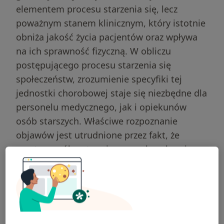
elementem procesu starzenia się, lecz
poważnym stanem klinicznym, który istotnie
obniża jakość życia pacjentów oraz wpływa
na ich sprawność fizyczną. W obliczu
postępującego procesu starzenia się
społeczeństw, zrozumienie specyfiki tej
jednostki chorobowej staje się niezbędne dla
personelu medycznego, jak i opiekunów
osób starszych. Właściwe rozpoznanie
objawów jest utrudnione przez fakt, że
często współwystępują one z chorobami
somatycznymi lub są błędnie interpretowane
jako deficyty poznawcze wynikające z wieku.
Edukacja w zakresie wczesnego wykrywania
symptomów oraz znajomość dostępnych
metod terapeutycznych stanowią fundament