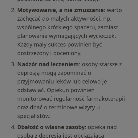
Motywowanie, a nie zmuszanie
: warto
zachęcać do małych aktywności, np.
wspólnego krótkiego spaceru, zamiast
planowania wymagających wycieczek.
Każdy mały sukces powinien być
dostrzeżony i doceniony.
Nadzór nad leczeniem
: osoby starsze z
depresją mogą zapominać o
przyjmowaniu leków lub celowo je
odstawiać. Opiekun powinien
Szukasz wsparcia z Depresja?
monitorować regularność farmakoterapii
oraz dbać o terminowe wizyty u
Dobierz terapeutę
specjalistów.
Dbałość o własne zasoby
: opieka nad
on
4.8
Google
osobą z depresją jest obciążająca