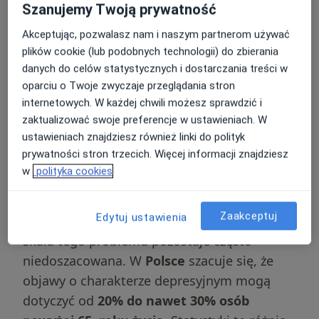
Szanujemy Twoją prywatność
skutecznej pomocy seniorom.
Akceptując, pozwalasz nam i naszym partnerom używać
plików cookie (lub podobnych technologii) do zbierania
Skala problemu –
danych do celów statystycznych i dostarczania treści w
statystyki dotyczące
oparciu o Twoje zwyczaje przeglądania stron
internetowych. W każdej chwili możesz sprawdzić i
depresji u seniorów w
zaktualizować swoje preferencje w ustawieniach. W
Polsce
ustawieniach znajdziesz również linki do polityk
prywatności stron trzecich. Więcej informacji znajdziesz
w
polityka cookies
Analiza epidemiologiczna wskazuje, że
zaburzenia depresyjne są powszechnym
Zaakceptuj
Edytuj ustawienia
zjawiskiem w populacji geriatrycznej, choć
skala tego problemu pozostaje często
niedoszacowana. W
Polsce
szacuje się, że
objawy o charakterze depresyjnym mogą
dotyczyć od
20% do nawet 30% osób