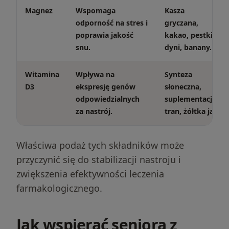
Magnez
Wspomaga
Kasza
odporność na stres i
gryczana,
poprawia jakość
kakao, pestki
snu.
dyni, banany.
Witamina
Wpływa na
Synteza
D3
ekspresję genów
słoneczna,
odpowiedzialnych
suplementacja,
za nastrój.
tran, żółtka jaj.
Właściwa podaż tych składników może
przyczynić się do stabilizacji nastroju i
zwiększenia efektywności leczenia
farmakologicznego.
Jak wspierać seniora z