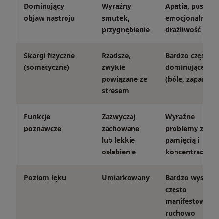
Dominujący
Wyraźny
Apatia, pustość
objaw nastroju
smutek,
emocjonalna,
przygnębienie
drażliwość
Skargi fizyczne
Rzadsze,
Bardzo częste,
(somatyczne)
zwykle
dominujące
powiązane ze
(bóle, zaparcia)
stresem
Funkcje
Zazwyczaj
Wyraźne
poznawcze
zachowane
problemy z
lub lekkie
pamięcią i
osłabienie
koncentracją
Poziom lęku
Umiarkowany
Bardzo wysoki,
często
manifestowany
ruchowo