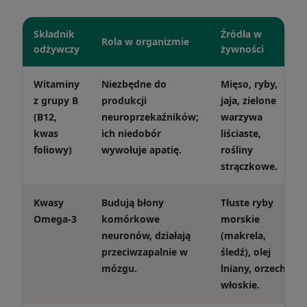
Składnik
Źródła w
Rola w organizmie
odżywczy
żywności
Witaminy
Niezbędne do
Mięso, ryby,
z grupy B
produkcji
jaja, zielone
(B12,
neuroprzekaźników;
warzywa
kwas
ich niedobór
liściaste,
foliowy)
wywołuje apatię.
rośliny
strączkowe.
Kwasy
Budują błony
Tłuste ryby
Omega-3
komórkowe
morskie
neuronów, działają
(makrela,
przeciwzapalnie w
śledź), olej
mózgu.
lniany, orzechy
włoskie.