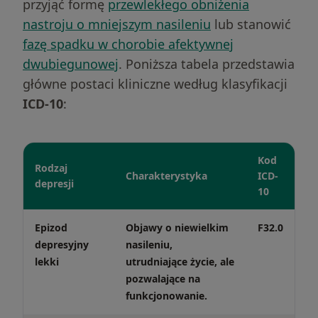
przyjąć formę
przewlekłego obniżenia
nastroju o mniejszym nasileniu
lub stanowić
fazę spadku w chorobie afektywnej
dwubiegunowej
. Poniższa tabela przedstawia
główne postaci kliniczne według klasyfikacji
ICD-10
:
Kod
Rodzaj
Charakterystyka
ICD-
depresji
10
Epizod
Objawy o niewielkim
F32.0
depresyjny
nasileniu,
lekki
utrudniające życie, ale
pozwalające na
funkcjonowanie.