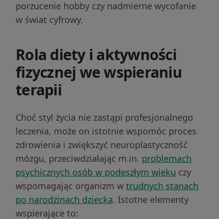
porzucenie hobby czy nadmierne wycofanie
w świat cyfrowy.
Rola diety i aktywności
fizycznej we wspieraniu
terapii
Choć styl życia nie zastąpi profesjonalnego
leczenia, może on istotnie wspomóc proces
zdrowienia i zwiększyć neuroplastyczność
Szukasz wsparcia z Depresja?
mózgu, przeciwdziałając m.in.
problemach
psychicznych osób w podeszłym wieku
czy
Dobierz terapeutę
wspomagając organizm w
trudnych stanach
po narodzinach dziecka
. Istotne elementy
on
4.8
Google
wspierające to: