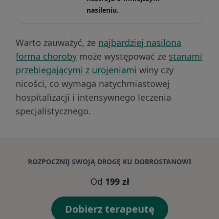
nasileniu.
Warto zauważyć, że
najbardziej nasilona
forma choroby
może występować ze
stanami
przebiegającymi z urojeniami
winy czy
nicości, co wymaga natychmiastowej
hospitalizacji i intensywnego leczenia
specjalistycznego.
ROZPOCZNIJ SWOJĄ DROGĘ KU DOBROSTANOWI
Od
199 zł
Dobierz terapeutę