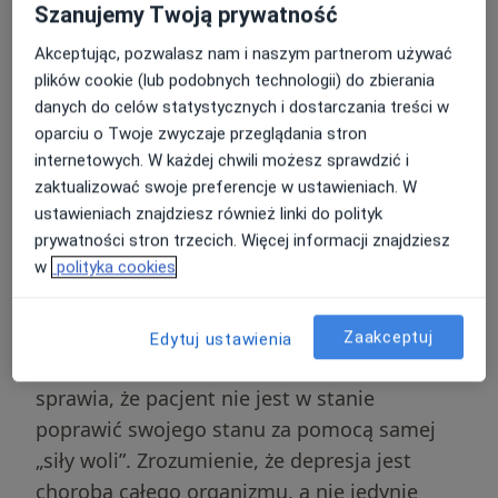
Szanujemy Twoją prywatność
zewnętrznej (
zaburzeniach wynikających
Akceptując, pozwalasz nam i naszym partnerom używać
głównie z biologii organizmu
) lub utrzymuje
plików cookie (lub podobnych technologii) do zbierania
się długo po ustaniu czynnika
danych do celów statystycznych i dostarczania treści w
stresogennego, stanowiąc
odpowiedź na
oparciu o Twoje zwyczaje przeglądania stron
silny stres i traumę
.
internetowych. W każdej chwili możesz sprawdzić i
zaktualizować swoje preferencje w ustawieniach. W
Zgodnie z klasyfikacjami medycznymi, aby
ustawieniach znajdziesz również linki do polityk
można było mówić o epizodzie depresyjnym,
prywatności stron trzecich. Więcej informacji znajdziesz
w
polityka cookies
objawy muszą utrzymywać się przez
co
najmniej dwa tygodnie
i dominować w
obrazie klinicznym przez większość dnia.
Zaakceptuj
Edytuj ustawienia
Choroba ta wpływa na biochemię mózgu, co
sprawia, że pacjent nie jest w stanie
poprawić swojego stanu za pomocą samej
„siły woli”. Zrozumienie, że depresja jest
chorobą całego organizmu, a nie jedynie