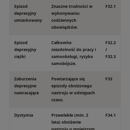
Epizod
Znaczne trudności w
F32.1
depresyjny
wykonywaniu
umiarkowany
codziennych
obowiązków.
Epizod
Całkowita
F32.2
depresyjny
niezdolność do pracy i
/
ciężki
samoobsługi, ryzyko
F32.3
samobójcze.
Zaburzenia
Powtarzające się
F33
depresyjne
epizody obniżonego
nawracające
nastroju w odstępach
czasu.
Dystymia
Przewlekłe (min. 2
F34.1
lata) obniżenie
nastroju o mniejszym