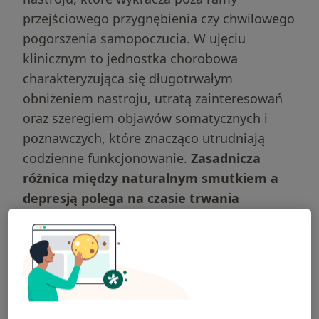
przejściowego przygnębienia czy chwilowego
pogorszenia samopoczucia. W ujęciu
klinicznym to jednostka chorobowa
charakteryzująca się długotrwałym
obniżeniem nastroju, utratą zainteresowań
oraz szeregiem objawów somatycznych i
poznawczych, które znacząco utrudniają
codzienne funkcjonowanie.
Zasadnicza
różnica między naturalnym smutkiem a
depresją polega na czasie trwania
symptomów oraz ich intensywności.
O ile
smutek jest adekwatną reakcją na trudne
wydarzenia życiowe, takie jak strata czy
niepowodzenie, i zazwyczaj ustępuje wraz z
upływem czasu, o tyle depresja często
pojawia się bez wyraźnej przyczyny