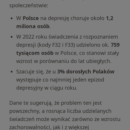
społeczeństwie:
W
Polsce
na depresję choruje około
1,2
miliona osób
.
W 2022 roku świadczenia z rozpoznaniem
depresji (kody F32 i F33) udzielono ok.
759
tysiącom osób
w Polsce, co stanowi stały
wzrost w porównaniu do lat ubiegłych.
Szacuje się, że u
3% dorosłych Polaków
występuje co najmniej jeden epizod
depresyjny w ciągu roku.
Dane te sugerują, że problem ten jest
powszechny, a rosnąca liczba udzielanych
świadczeń może wynikać zarówno ze wzrostu
zachorowalności, jak i z większej