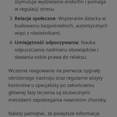
stymuluje wydzielanie endorfin i pomaga
w regulacji stresu.
Relacje społeczne
: Wspieranie dziecka w
budowaniu bezpośrednich, autentycznych
więzi z rówieśnikami.
Umiejętność odpoczywania
: Nauka
odpuszczania nadmiaru obowiązków i
dawania sobie prawa do relaksu.
Wczesne reagowanie na pierwsze sygnały
obniżonego nastroju oraz regularne wizyty
Szukasz wsparcia z Depresja?
kontrolne u specjalisty po zakończeniu
głównej fazy leczenia są skutecznymi
Dobierz terapeutę
metodami zapobiegania nawrotom choroby.
on
4.8
Google
Należy pamiętać, że powyższe informacje