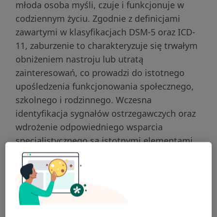
młoda osoba myśli, czuje i funkcjonuje w
codziennym życiu. Zgodnie z definicjami
zawartymi w klasyfikacjach DSM-5 oraz ICD-
11, zaburzenie to charakteryzuje się trwałym
obniżeniem nastroju lub utratą
zainteresowań, co prowadzi do istotnego
upośledzenia funkcjonowania społecznego,
szkolnego i rodzinnego. Wczesna
identyfikacja sygnałów ostrzegawczych oraz
wdrożenie odpowiedniego wsparcia
specjalistycznego są istotnymi elementami
w procesie powrotu do zdrowia.
Czym jest depresja u
młodzieży?