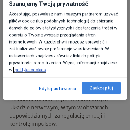
Szanujemy Twoją prywatność
Z perspektywy medycznej, depresja u
Akceptując, pozwalasz nam i naszym partnerom używać
nastolatków jest schorzeniem o podłożu
plików cookie (lub podobnych technologii) do zbierania
biologicznym i psychologicznym, a nie
danych do celów statystycznych i dostarczania treści w
wyrazem złej woli czy lenistwa. W
oparciu o Twoje zwyczaje przeglądania stron
odróżnieniu od dorosłych, u których
internetowych. W każdej chwili możesz sprawdzić i
zaktualizować swoje preferencje w ustawieniach. W
dominującym objawem jest smutek, u
ustawieniach znajdziesz również linki do polityk
młodzieży choroba ta często manifestuje się
prywatności stron trzecich. Więcej informacji znajdziesz
poprzez
drażliwość, wybuchy gniewu oraz
w
polityka cookies
nadmierną reaktywność na bodźce
.
Zaburzenia afektywne w tej grupie wiekowej
Zaakceptuj
Edytuj ustawienia
są ściśle powiązane z dynamicznymi
zmianami zachodzącymi w ośrodkowym
układzie nerwowym, w tym w obszarach
odpowiedzialnych za regulację emocji i
kontrolę impulsów.