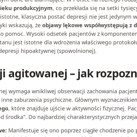
wieku produkcyjnym
, co przekłada się na setki tysi
 istotne, klasyczna postać depresji nie jest jedyny
tyki wskazują, że
objawy lękowe współwystępują z d
 po pomoc. Wysoki odsetek pacjentów z komponente
tanu jest istotne dla wdrożenia właściwego protokołu 
epresji hipoaktywnej (spowolnionej).
i agitowanej – jak rozpozn
nej wymaga wnikliwej obserwacji zachowania pacjen
 inne zaburzenia psychiczne. Głównym wyznacznikie
ego
, które znajduje ujście w aktywności fizycznej. Pac
od środka". Do najbardziej charakterystycznych prze
we:
Manifestuje się ono poprzez ciągłe chodzenie po