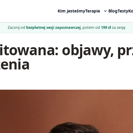
Kim jesteśmy
Terapie
Blog
Testy
Ko
Zacznij od
bezpłatnej sesji zapoznawczej
, potem od
199 zł
za sesję
itowana: objawy, pr
zenia