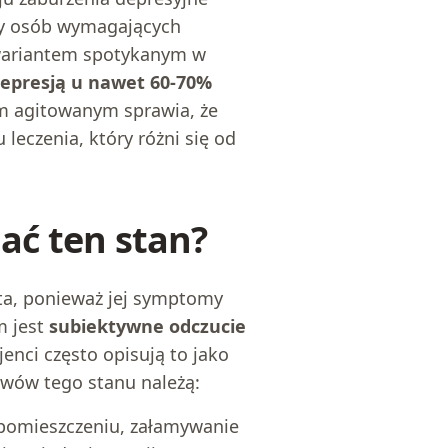
ęcy osób wymagających
m wariantem spotykanym w
epresją u nawet 60-70%
m agitowanym sprawia, że
leczenia, który różni się od
ać ten stan?
ta, ponieważ jej symptomy
m jest
subiektywne odczucie
jenci często opisują to jako
jawów tego stanu należą:
 pomieszczeniu, załamywanie