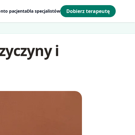
Dobierz terapeutę
nto pacjenta
Dla specjalistów
zyczyny i