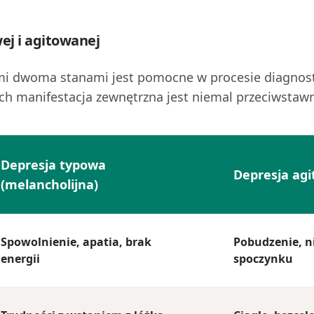
ej i agitowanej
ymi dwoma stanami jest pomocne w procesie diagnos
ch manifestacja zewnętrzna jest niemal przeciwstaw
Depresja typowa
Depresja ag
(melancholijna)
Spowolnienie, apatia, brak
Pobudzenie, n
energii
spoczynku