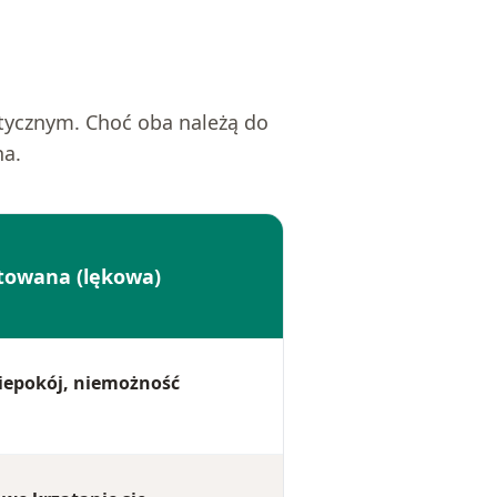
tycznym. Choć oba należą do
na.
itowana (lękowa)
iepokój, niemożność