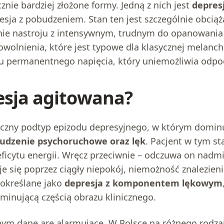
znie bardziej złożone formy. Jedną z nich jest
depres
esja z pobudzeniem. Stan ten jest szczególnie obciąż
enie nastroju z intensywnym, trudnym do opanowani
olnienia, które jest typowe dla klasycznej melancho
 permanentnego napięcia, który uniemożliwia odpoc
resja agitowana?
ficzny podtyp epizodu depresyjnego, w którym domi
udzenie psychoruchowe oraz lęk
. Pacjent w tym s
eficytu energii. Wręcz przeciwnie – odczuwa on nadmi
 się poprzez ciągły niepokój, niemożność znalezien
o określane jako
depresja z komponentem lękowym
ominującą częścią obrazu klinicznego.
ym dane are alarmujące. W Polsce na różnego rodza