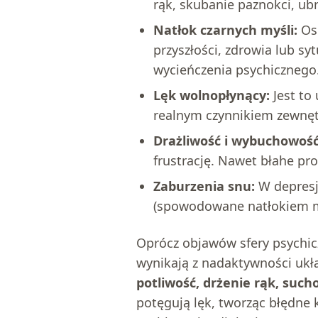
rąk, skubanie paznokci, ubr
Natłok czarnych myśli:
Oso
przyszłości, zdrowia lub sy
wycieńczenia psychicznego
Lęk wolnopłynący:
Jest to
realnym czynnikiem zewnętr
Drażliwość i wybuchowość
frustrację. Nawet błahe p
Zaburzenia snu:
W depresji
(spowodowane natłokiem my
Oprócz objawów sfery psychic
wynikają z nadaktywności ukł
potliwość, drżenie rąk, such
potęgują lęk, tworząc błędne 