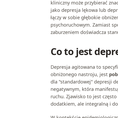
kliniczny może przybierać znac
jako depresja lękowa lub depr
łączy w sobie głębokie obniż
psychoruchowym. Zamiast spow
zaburzeniem doświadcza stanu
Co to jest dep
Depresja agitowana to specy
obniżonego nastroju, jest
pob
dla "standardowej" depresji d
negatywnym, która manifestuje
ruchu. Zjawisko to jest częst
dodatkiem, ale integralną i d
W kontekście epidemiologiczn