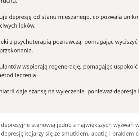
ruchu.
uje depresję od stanu mieszanego, co pozwala unikn
ciwych leków.
leki z psychoterapią poznawczą, pomagając wyciszyć 
 przekonania.
mulantów wspierają regenerację, pomagając uspokoić
etod leczenia.
iatrii daje szansę na wyleczenie, ponieważ depresja 
a depresyjne stanowią jedno z największych wyzwań 
depresję kojarzy się ze smutkiem, apatią i brakiem en