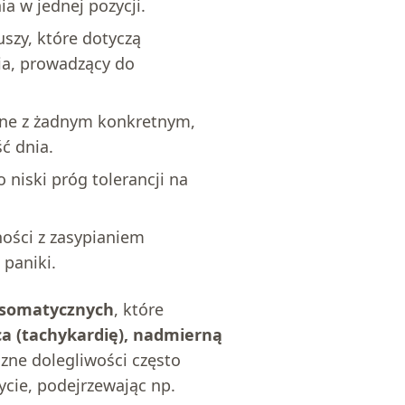
a w jednej pozycji.
szy, które dotyczą
nia, prowadzący do
zane z żadnym konkretnym,
ć dnia.
niski próg tolerancji na
ności z zasypianiem
paniki.
somatycznych
, które
ca (tachykardię), nadmierną
yczne dolegliwości często
ycie, podejrzewając np.