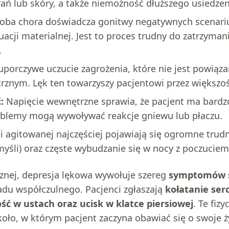
ań lub skóry, a także niemożność dłuższego usiedzeni
ba chora doświadcza gonitwy negatywnych scenariu
tuacji materialnej. Jest to proces trudny do zatrzyma
.
 uporczywe uczucie zagrożenia, które nie jest powią
znym. Lęk ten towarzyszy pacjentowi przez większoś
:
Napięcie wewnętrzne sprawia, że pacjent ma bardzo 
roblemy mogą wywoływać reakcje gniewu lub płaczu.
 agitowanej najczęściej pojawiają się ogromne trud
śli) oraz częste wybudzanie się w nocy z poczuciem 
znej, depresja lękowa wywołuje szereg
symptomów 
adu współczulnego. Pacjenci zgłaszają
kołatanie ser
ość w ustach oraz ucisk w klatce piersiowej
. Te fiz
koło, w którym pacjent zaczyna obawiać się o swoje ż