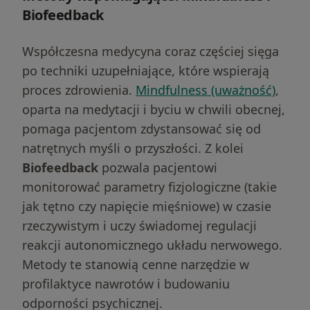
Biofeedback
Współczesna medycyna coraz częściej sięga
po techniki uzupełniające, które wspierają
proces zdrowienia.
Mindfulness (uważność)
,
oparta na medytacji i byciu w chwili obecnej,
pomaga pacjentom zdystansować się od
natrętnych myśli o przyszłości. Z kolei
Biofeedback
pozwala pacjentowi
monitorować parametry fizjologiczne (takie
jak tętno czy napięcie mięśniowe) w czasie
Szukasz wsparcia z Zaburzenia Lękowe?
rzeczywistym i uczy świadomej regulacji
reakcji autonomicznego układu nerwowego.
Dobierz terapeutę
Metody te stanowią cenne narzędzie w
profilaktyce nawrotów i budowaniu
on
4.8
Google
odporności psychicznej.