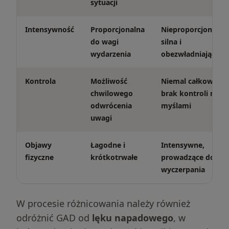
sytuacji
Intensywność
Proporcjonalna
Nieproporcjonalnie
do wagi
silna i
wydarzenia
obezwładniająca
Kontrola
Możliwość
Niemal całkowity
chwilowego
brak kontroli nad
odwrócenia
myślami
uwagi
Objawy
Łagodne i
Intensywne,
fizyczne
krótkotrwałe
prowadzące do
wyczerpania
W procesie różnicowania należy również
odróżnić GAD od
lęku napadowego
, w