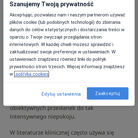
uogólnionego (GAD)?
Szanujemy Twoją prywatność
Akceptując, pozwalasz nam i naszym partnerom używać
Zespół lęku uogólnionego to jednostka
plików cookie (lub podobnych technologii) do zbierania
chorobowa definiowana jako stan
danych do celów statystycznych i dostarczania treści w
oparciu o Twoje zwyczaje przeglądania stron
przewlekłego, nadmiernego i trudnego do
internetowych. W każdej chwili możesz sprawdzić i
opanowania lęku
, który dotyczy wielu
zaktualizować swoje preferencje w ustawieniach. W
różnych sfer życia i aktywności. Osoby
ustawieniach znajdziesz również linki do polityk
cierpiące na to zaburzenie doświadczają
prywatności stron trzecich. Więcej informacji znajdziesz
uporczywych obaw o kwestie codzienne,
w
polityka cookies
takie jak zdrowie bliskich, sytuacja
finansowa, obowiązki zawodowe czy drobne
Zaakceptuj
Edytuj ustawienia
niepowodzenia, nawet jeśli nie ma
obiektywnych przesłanek do tak
intensywnego niepokoju.
W literaturze klinicznej często używa się