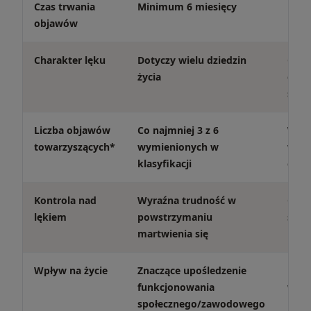
Czas trwania
Minimum 6 miesięcy
Mini
objawów
Charakter lęku
Dotyczy wielu dziedzin
Częs
życia
osią
szko
Liczba objawów
Co najmniej 3 z 6
Wyma
towarzyszących*
wymienionych w
wymi
klasyfikacji
obj
Kontrola nad
Wyraźna trudność w
Częs
lękiem
powstrzymaniu
świa
martwienia się
kont
Wpływ na życie
Znaczące upośledzenie
Prob
funkcjonowania
wyco
społecznego/zawodowego
rówi