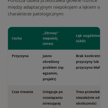
Poniższa tabela przedstawia główne różnice
między adaptacyjnym niepokojem a lękiem o
charakterze patologicznym:
„Zdrowy”
Lęk uogólniony
Cecha
niepokój
(GAD)
(stres)
Przyczyna
Jasno
Brak konkretnej
określony
przyczyny lub
problem (np.
przyczyna błaha
egzamin,
projekt)
Czas trwania
Ustępuje po
Trwa przewlekle,
rozwiązaniu
niezależnie od
stresującej
okoliczności