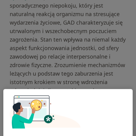
sporadycznego niepokoju, który jest
naturalną reakcją organizmu na stresujące
wydarzenia życiowe, GAD charakteryzuje się
utrwalonym i wszechobecnym poczuciem
zagrożenia. Stan ten wpływa na niemal każdy
aspekt funkcjonowania jednostki, od sfery
zawodowej po relacje interpersonalne i
zdrowie fizyczne. Zrozumienie mechanizmów
leżących u podstaw tego zaburzenia jest
istotnym krokiem w stronę wdrożenia
odpowiedniej diagnostyki oraz skutecznego
procesu terapeutycznego, który pozwala na
znaczną poprawę jakości życia pacjentów.
Czym jest zespół lęku