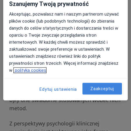
Szanujemy Twoją prywatność
Definicja i znaczenie słowa
Akceptując, pozwalasz nam i naszym partnerom używać
plików cookie (lub podobnych technologii) do zbierania
Termin „manipulacja” wywodzi się z
danych do celów statystycznych i dostarczania treści w
łacińskiego słowa
manipulatio
, co pierwotnie
oparciu o Twoje zwyczaje przeglądania stron
oznaczało operowanie czymś za pomocą rąk.
internetowych. W każdej chwili możesz sprawdzić i
zaktualizować swoje preferencje w ustawieniach. W
W kontekście psychologicznym i społecznym
ustawieniach znajdziesz również linki do polityk
pojęcie to ewoluowało, przyjmując znaczenie
prywatności stron trzecich. Więcej informacji znajdziesz
instrumentalnego traktowania drugiego
w
polityka cookies
człowieka
. Słownikowe definicje wskazują,
że manipulacja to forma wywierania wpływu
Zaakceptuj
Edytuj ustawienia
na osoby lub grupy w taki sposób, by nie
były one świadome stosowanych wobec nich
metod.
Z perspektywy psychologii klinicznej