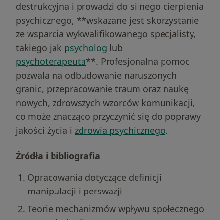
destrukcyjna i prowadzi do silnego cierpienia
psychicznego, **wskazane jest skorzystanie
ze wsparcia wykwalifikowanego specjalisty,
takiego jak
psycholog
lub
psychoterapeuta
**. Profesjonalna pomoc
pozwala na odbudowanie naruszonych
granic, przepracowanie traum oraz naukę
nowych, zdrowszych wzorców komunikacji,
co może znacząco przyczynić się do poprawy
jakości życia i
zdrowia psychicznego
.
Szukasz wsparcia z Przemoc, manipulacja
Źródła i bibliografia
i toksyczność?
Opracowania dotyczące definicji
Dobierz terapeutę
manipulacji i perswazji
Teorie mechanizmów wpływu społecznego
on
4.8
Google