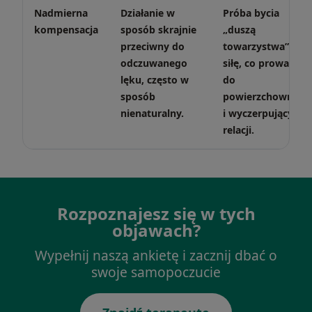
Nadmierna
Działanie w
Próba bycia
kompensacja
sposób skrajnie
„duszą
przeciwny do
towarzystwa” na
odczuwanego
siłę, co prowadzi
lęku, często w
do
sposób
powierzchownych
nienaturalny.
i wyczerpujących
relacji.
Rozpoznajesz się w tych
objawach?
Wypełnij naszą ankietę i zacznij dbać o
swoje samopoczucie