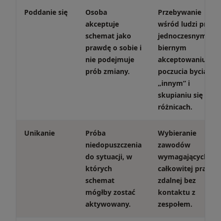
Poddanie się
Osoba
Przebywanie
akceptuje
wśród ludzi przy
schemat jako
jednoczesnym
prawdę o sobie i
biernym
nie podejmuje
akceptowaniu
prób zmiany.
poczucia bycia
„innym” i
skupianiu się na
różnicach.
Unikanie
Próba
Wybieranie
niedopuszczenia
zawodów
do sytuacji, w
wymagających
których
całkowitej pracy
schemat
zdalnej bez
mógłby zostać
kontaktu z
aktywowany.
zespołem.