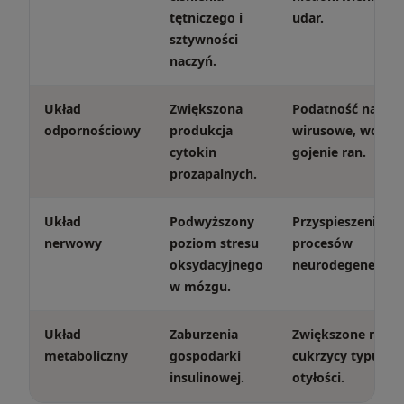
tętniczego i
udar.
sztywności
naczyń.
Układ
Zwiększona
Podatność na infe
odpornościowy
produkcja
wirusowe, wolnie
cytokin
gojenie ran.
prozapalnych.
Układ
Podwyższony
Przyspieszenie
nerwowy
poziom stresu
procesów
oksydacyjnego
neurodegeneracyj
w mózgu.
Układ
Zaburzenia
Zwiększone ryzy
metaboliczny
gospodarki
cukrzycy typu 2 i
insulinowej.
otyłości.