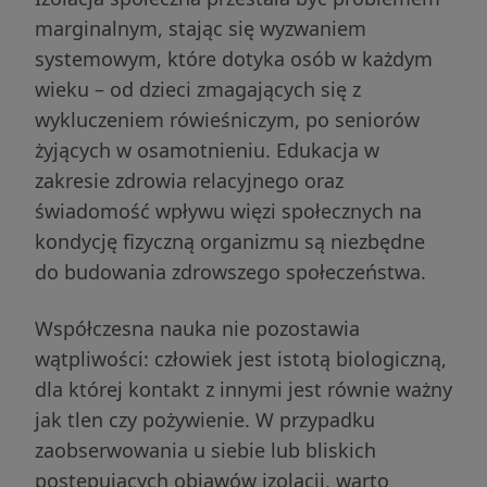
marginalnym, stając się wyzwaniem
systemowym, które dotyka osób w każdym
wieku – od dzieci zmagających się z
wykluczeniem rówieśniczym, po seniorów
żyjących w osamotnieniu. Edukacja w
zakresie zdrowia relacyjnego oraz
świadomość wpływu więzi społecznych na
kondycję fizyczną organizmu są niezbędne
do budowania zdrowszego społeczeństwa.
Szukasz wsparcia z Przemoc, manipulacja
Współczesna nauka nie pozostawia
i toksyczność?
wątpliwości: człowiek jest istotą biologiczną,
dla której kontakt z innymi jest równie ważny
Dobierz terapeutę
jak tlen czy pożywienie. W przypadku
zaobserwowania u siebie lub bliskich
on
4.8
Google
postępujących objawów izolacji, warto