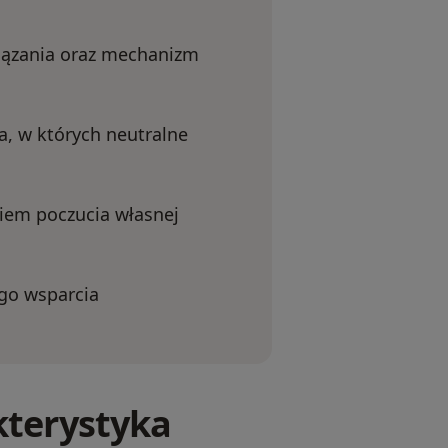
wiązania oraz mechanizm
a, w których neutralne
iem poczucia własnej
ego wsparcia
akterystyka