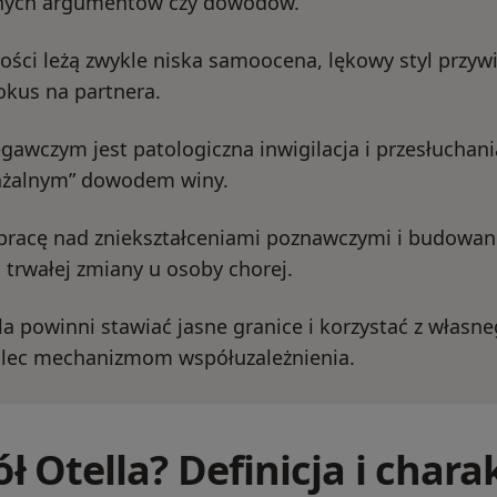
nych argumentów czy dowodów.
rości leżą zwykle niska samoocena, lękowy styl przy
okus na partnera.
awczym jest patologiczna inwigilacja i przesłuchani
ważalnym” dowodem winy.
pracę nad zniekształceniami poznawczymi i budowan
trwałej zmiany u osoby chorej.
la powinni stawiać jasne granice i korzystać z własn
ulec mechanizmom współuzależnienia.
ł Otella? Definicja i char