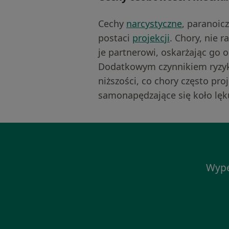
Cechy
narcystyczne
, paranoic
postaci
projekcji
. Chory, nie 
je partnerowi, oskarżając go 
Dodatkowym czynnikiem ryzyka
niższości, co chory często pro
samonapędzające się koło lęku
Wype