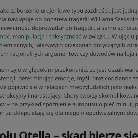
jako zaburzenie urojeniowe typu zazdrości, jest jedną
ia nawiązuje do bohatera tragedii Williama Szekspir
iewierność doprowadził do tragedii, a samo schorzen
moc, manipulacja i toksyczność
w związku. W ujęciu 
iem silnych, fałszywych przekonań dotyczących zdrad
em racjonalnych argumentów czy dowodów na lojalno
em żyje w głębokim przekonaniu, że jest oszukiwan
tencji, determinując emocje, myśli oraz codzienne 
oże pojawić się w relacjach międzyludzkich jako reakc
estrukcyjny i narastający. Chory tworzy skomplikow
w – na przykład spóźnienie autobusu o pięć minut, 
on ze sklepu stają się dla niego niepodważalnym do
łu Otella – skąd bierze si