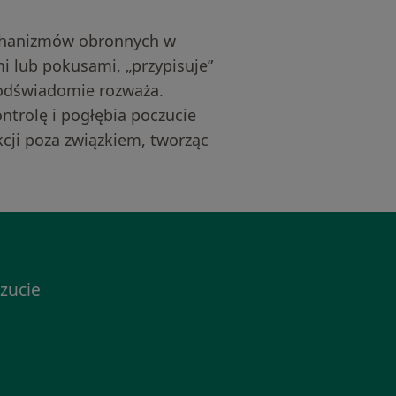
mechanizmów obronnych w
i lub pokusami, „przypisuje”
 podświadomie rozważa.
trolę i pogłębia poczucie
kcji poza związkiem, tworząc
zucie