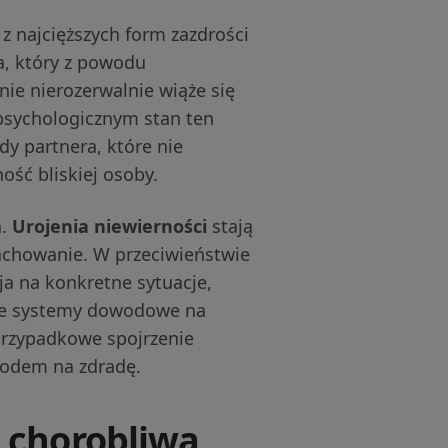
 z najcięższych form zazdrości
a, który z powodu
ie nierozerwalnie wiąże się
psychologicznym stan ten
y partnera, które nie
ść bliskiej osoby.
a.
Urojenia niewierności
stają
zachowanie. W przeciwieństwie
ja na konkretne sytuacje,
ane systemy dowodowe na
przypadkowe spojrzenie
wodem na zdradę.
ę chorobliwa