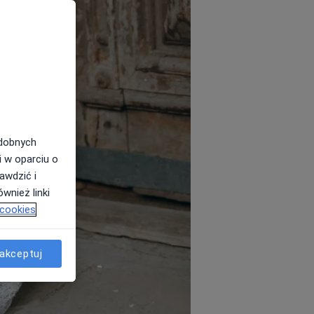
odobnych
i w oparciu o
awdzić i
wnież linki
 cookies
akceptuj