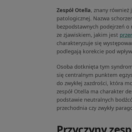
Zespół Otella
, znany również 
patologicznej. Nazwa schorzen
bezpodstawnych podejrzeń o n
ze zjawiskiem, jakim jest
prze
charakteryzuje się występowan
podlegają korekcie pod wpływ
Osoba dotknięta tym syndrom
się centralnym punktem egzys
do zwykłej zazdrości, która m
zespół Otella ma charakter d
podstawie neutralnych bodźcó
przechodnia czy zwykły parag
Przyczyny zespo