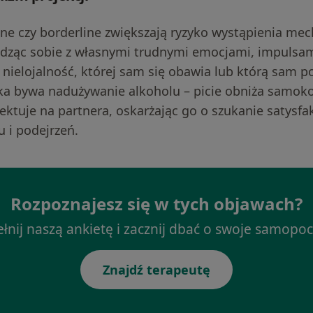
zne czy borderline zwiększają ryzyko wystąpienia 
radząc sobie z własnymi trudnymi emocjami, impulsam
o nielojalność, której sam się obawia lub którą sam
 bywa nadużywanie alkoholu – picie obniża samokon
jektuje na partnera, oskarżając go o szukanie satysfa
 i podejrzeń.
Rozpoznajesz się w tych objawach?
łnij naszą ankietę i zacznij dbać o swoje samopoc
Znajdź terapeutę