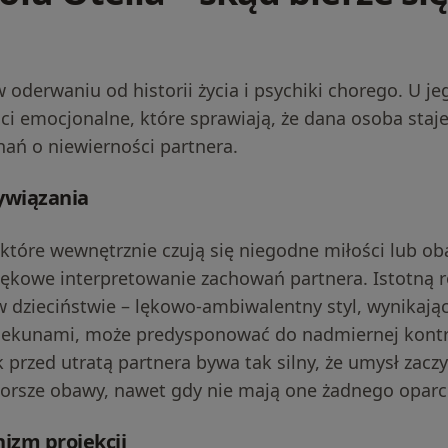
w oderwaniu od historii życia i psychiki chorego. U j
ci emocjonalne, które sprawiają, że dana osoba staje
ań o niewierności partnera.
ywiązania
 które wewnętrznie czują się niegodne miłości lub ob
 lękowe interpretowanie zachowań partnera. Istotną 
dzieciństwie – lękowo-ambiwalentny styl, wynikający
piekunami, może predysponować do nadmiernej kontro
k przed utratą partnera bywa tak silny, że umysł zacz
orsze obawy, nawet gdy nie mają one żadnego oparci
izm projekcji