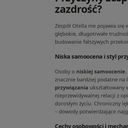
zazdrość?
Zespół Otella nie pojawia się 
głębokie, długotrwałe trudnoś
budowanie fałszywych przekon
Niska samoocena i styl prz
Osoby o
niskiej samoocenie
,
znacznie bardziej podatne na
przywiązania
ukształtowany w 
nieprzewidywalnej relacji z o
dorosłym życiu. Chroniczny lę
– dowody potwierdzające najg
Cechy osobowości i mechan