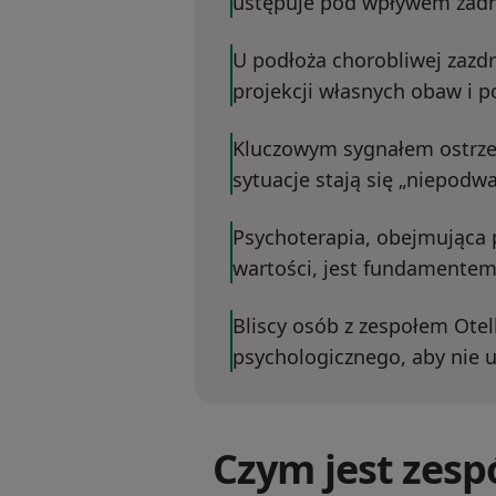
ustępuje pod wpływem żad
U podłoża chorobliwej zazd
projekcji własnych obaw i p
Kluczowym sygnałem ostrzeg
sytuacje stają się „niepod
Psychoterapia, obejmująca 
wartości, jest fundamentem 
Bliscy osób z zespołem Otel
psychologicznego, aby nie 
Czym jest zespó