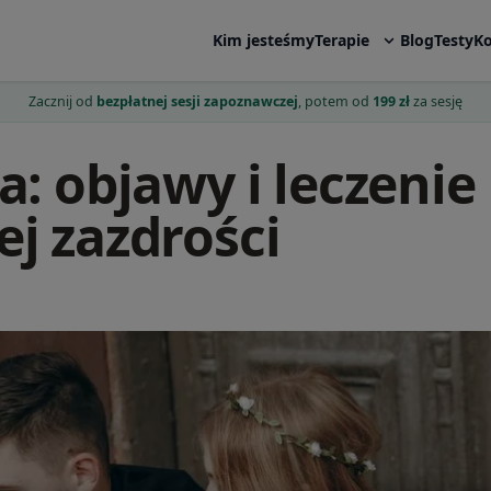
Kim jesteśmy
Terapie
Blog
Testy
Ko
Zacznij od
bezpłatnej sesji zapoznawczej
, potem od
199 zł
za sesję
a: objawy i leczenie
ej zazdrości