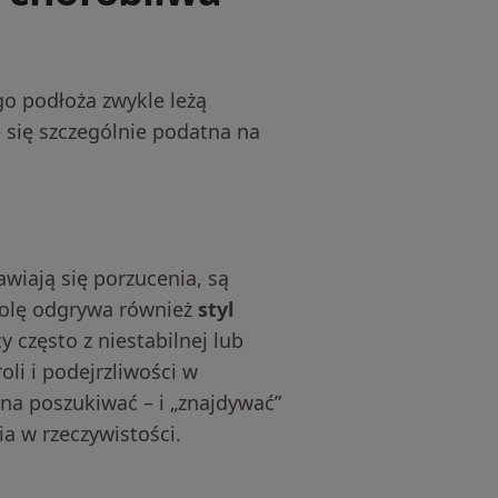
ego podłoża zwykle leżą
 się szczególnie podatna na
awiają się porzucenia, są
rolę odgrywa również
styl
 często z niestabilnej lub
li i podejrzliwości w
yna poszukiwać – i „znajdywać”
a w rzeczywistości.